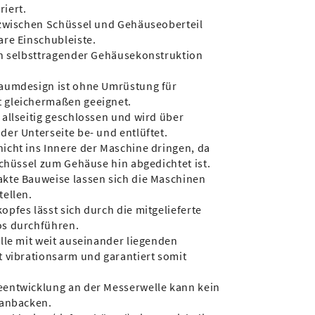
iert.
 zwischen Schüssel und Gehäuseoberteil
are Einschubleiste.
in selbsttragender Gehäusekonstruktion
raumdesign ist ohne Umrüstung für
 gleichermaßen geeignet.
allseitig geschlossen und wird über
er Unterseite be- und entlüftet.
icht ins Innere der Maschine dringen, da
rschüssel zum Gehäuse hin abgedichtet ist.
kte Bauweise lassen sich die Maschinen
tellen.
pfes lässt sich durch die mitgelieferte
os durchführen.
lle mit weit auseinander liegenden
t vibrationsarm und garantiert somit
entwicklung an der Messerwelle kann kein
 anbacken.