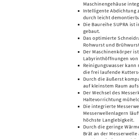
Maschinengehäuse integr
Intelligente Abdichtung
durch leicht demontierb
Die Baureihe SUPRA ist 
gebaut.
Das optimierte Schneid
Rohwurst und Brühwurst
Der Maschinenkörper ist 
Labyrinthöffnungen von d
Reinigungswasser kann n
die frei lau­fende Kutte
Durch die äußerst kompa
auf kleinstem Raum aufs
Der Wechsel des Messerko
Haltevorrichtung mühel
Die integrierte Messerwe
Messerwellenlagern läuf
höchste Langlebigkeit.
Durch die geringe Wärme
Brät an der Messerwelle