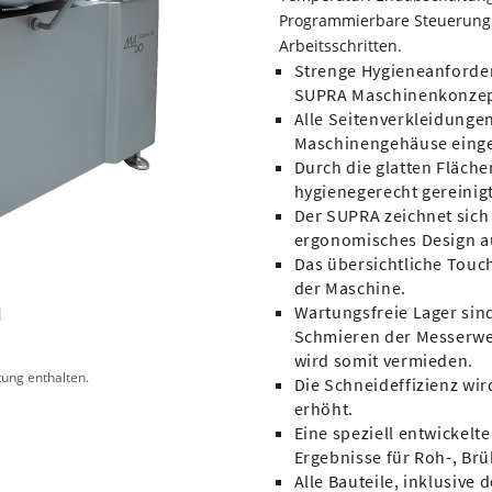
Programmierbare Steuerung 
Arbeitsschritten.
Strenge Hygieneanford
SUPRA Maschinenkonzept
Alle Seitenverkleidungen
Maschinengehäuse einge
Durch die glatten Fläche
hygienegerecht gereinig
Der SUPRA zeichnet sic
ergonomisches Design a
Das übersichtliche Touc
der Maschine.
Wartungsfreie Lager sind
Schmieren der Messerwel
wird somit vermieden.
ung enthalten.
Die Schneideffizienz wir
erhöht.
Eine speziell entwickelt
Ergebnisse für Roh-, Br
Alle Bauteile, inklusive 